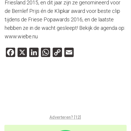
Friesland 2015, en dit jaar zijn ze genomineerd voor
de Bernlef Prijs én de Klipkar award voor beste clip
tijdens de Friese Popawards 2016, en de laatste
hebben ze in de wacht gesleept! Bekijk de agenda op:
www.wiebe.nu
Facebook
X
LinkedIn
WhatsApp
Copy
Email
Link
eurosonic
groningen
live
live
muziek
oog
optreden
noorderslag
tijdens
oog op
esns :
Adverteren? [12]