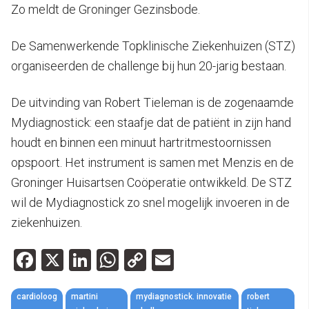
Zo meldt de Groninger Gezinsbode.
De Samenwerkende Topklinische Ziekenhuizen (STZ)
organiseerden de challenge bij hun 20-jarig bestaan.
De uitvinding van Robert Tieleman is de zogenaamde
Mydiagnostick: een staafje dat de patiënt in zijn hand
houdt en binnen een minuut hartritmestoornissen
opspoort. Het instrument is samen met Menzis en de
Groninger Huisartsen Coöperatie ontwikkeld. De STZ
wil de Mydiagnostick zo snel mogelijk invoeren in de
ziekenhuizen.
Facebook
X
LinkedIn
WhatsApp
Copy
Email
Link
cardioloog
martini
mydiagnostick. innovatie
robert