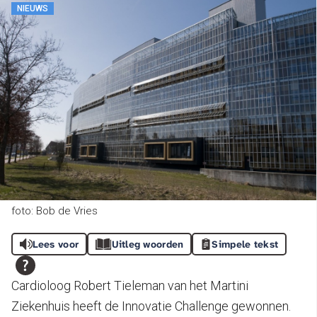
NIEUWS
foto: Bob de Vries
Lees voor
Uitleg woorden
Simpele tekst
Cardioloog Robert Tieleman van het Martini
Ziekenhuis heeft de Innovatie Challenge gewonnen.