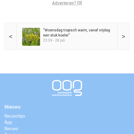
Adverteren? [9]
“Woensdag tropisch warm, vanaf vrijdag
<
>
een stuk koeler”
23:59 - 28 juli
Nieuws
Nieuwstips
App
Nieuws