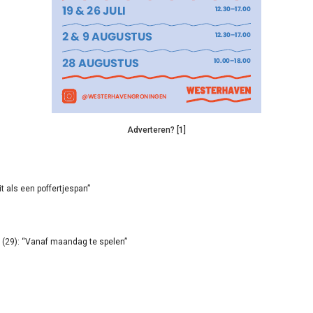
Adverteren? [1]
it als een poffertjespan”
(29): “Vanaf maandag te spelen”