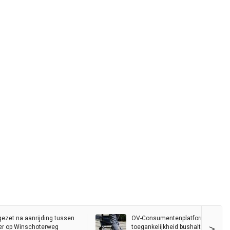
gezet na aanrijding tussen
OV-Consumentenplatform wil bete
>
er op Winschoterweg
toegankelijkheid bushalte Hereplei