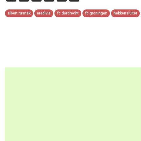
Link
albert rusnak
eredivie
fc dordrecht
fc groningen
hekkensluiter