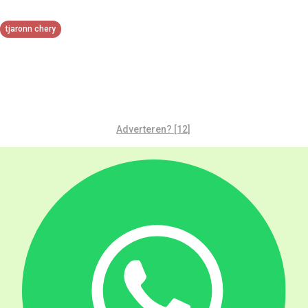
tjaronn chery
Adverteren? [12]