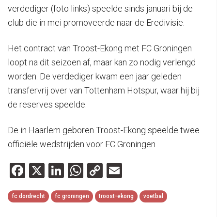
verdediger (foto links) speelde sinds januari bij de
club die in mei promoveerde naar de Eredivisie.
Het contract van Troost-Ekong met FC Groningen
loopt na dit seizoen af, maar kan zo nodig verlengd
worden. De verdediger kwam een jaar geleden
transfervrij over van Tottenham Hotspur, waar hij bij
de reserves speelde.
De in Haarlem geboren Troost-Ekong speelde twee
officiële wedstrijden voor FC Groningen.
Facebook
X
LinkedIn
WhatsApp
Copy
Email
Link
fc dordrecht
fc groningen
troost-ekong
voetbal