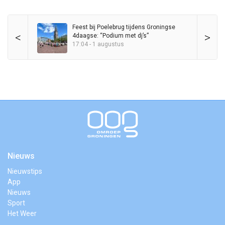
Feest bij Poelebrug tijdens Groningse
<
>
4daagse: “Podium met dj’s”
17:04 - 1 augustus
Nieuws
Nieuwstips
App
Nieuws
Sport
Het Weer