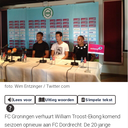
foto: Wim Entzinger / Twitter.com
Lees voor
Uitleg woorden
Simpele tekst
FC Groningen verhuurt William Troost-Ekong komend
seizoen opnieuw aan FC Dordrecht. De 20-jarige