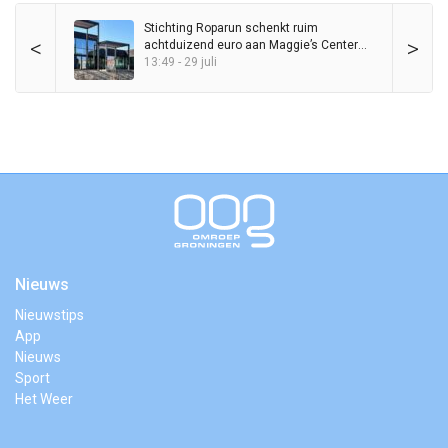
Stichting Roparun schenkt ruim
<
>
achtduizend euro aan Maggie’s Center
Groningen
13:49 - 29 juli
Nieuws
Nieuwstips
App
Nieuws
Sport
Het Weer