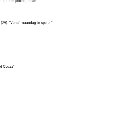
it als een poffertjespan”
(29): “Vanaf maandag te spelen”
id Qbuzz”