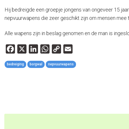
Hij bedreigde een groepje jongens van ongeveer 15 jaa
nepvuurwapens die zeer geschikt zijn om mensen mee te 
Alle wapens zijn in beslag genomen en de man is ingesl
Facebook
X
LinkedIn
WhatsApp
Copy
Email
Link
bedreiging
borgwal
nepvuurwapens