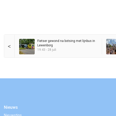
Fietser gewond na botsing met lijnbus in
<
Lewenborg
19:43 - 28 juli
Nieuws
Nieuwstips