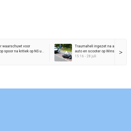
r waarschuwt voor
Traumaheli ingezet na aanrijding 
>
p spoor na kritiek op NS uit
auto en scooter op Winschoterwe
15:16 - 28 juli