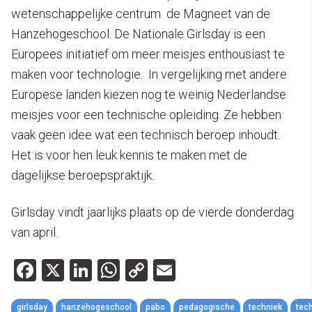
wetenschappelijke centrum de Magneet van de
Hanzehogeschool. De Nationale Girlsday is een
Europees initiatief om meer meisjes enthousiast te
maken voor technologie. In vergelijking met andere
Europese landen kiezen nog te weinig Nederlandse
meisjes voor een technische opleiding. Ze hebben
vaak geen idee wat een technisch beroep inhoudt.
Het is voor hen leuk kennis te maken met de
dagelijkse beroepspraktijk.
Girlsday vindt jaarlijks plaats op de vierde donderdag
van april.
Facebook
X
LinkedIn
WhatsApp
Copy
Email
Link
girlsday
hanzehogeschool
pabo
pedagogische
techniek
tec