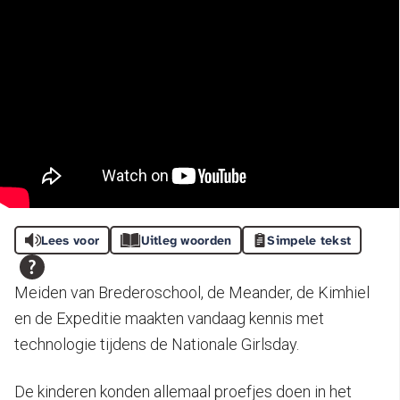
Lees voor
Uitleg woorden
Simpele tekst
Meiden van Brederoschool, de Meander, de Kimhiel
en de Expeditie maakten vandaag kennis met
technologie tijdens de Nationale Girlsday.
De kinderen konden allemaal proefjes doen in het