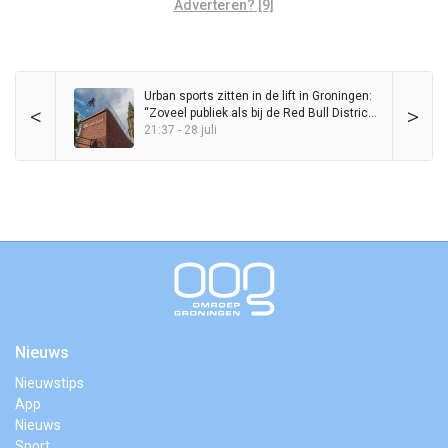
Adverteren? [9]
Urban sports zitten in de lift in Groningen:
<
>
“Zoveel publiek als bij de Red Bull District
Ride heb ik nog nooit op de Grote Markt
21:37 - 28 juli
gezien”
Nieuws
Nieuwstips
App
Nieuws
Sport