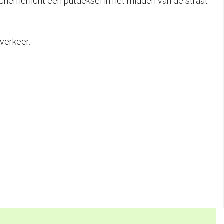
chemerlicht een putdeksel in het midden van de straat
verkeer.