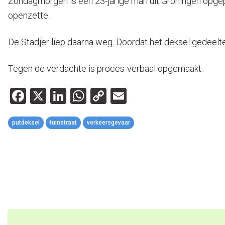
Zondagmorgen is een 23-jarige man uit Groningen opgepak
openzette.
De Stadjer liep daarna weg. Doordat het deksel gedeeltel
Tegen de verdachte is proces-verbaal opgemaakt.
Facebook
X
LinkedIn
WhatsApp
Copy
Email
Link
putdeksel
tuinstraat
verkeersgevaar