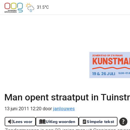
31.5°C
Man opent straatput in Tuinst
13 juni 2011 12:20
door
janlouwes
Lees voor
Uitleg woorden
Simpele tekst