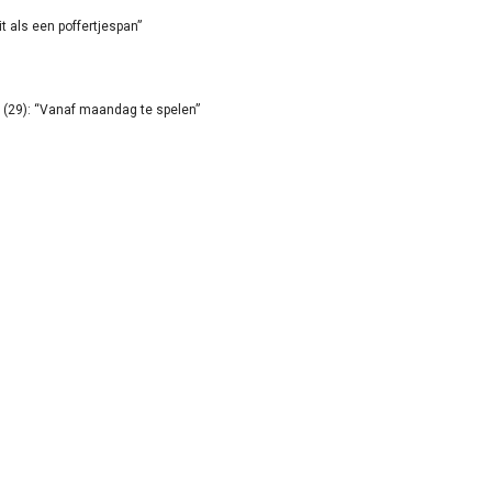
it als een poffertjespan”
(29): “Vanaf maandag te spelen”