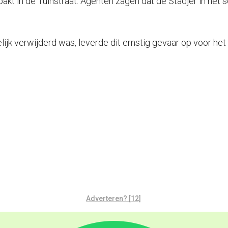
t in de Tuinstraat. Agenten zagen dat de Stadjer in het s
ijk verwijderd was, leverde dit ernstig gevaar op voor het 
Adverteren? [12]