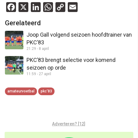
Facebook
X
LinkedIn
WhatsApp
Copy
Email
Link
Gerelateerd
Joop Gall volgend seizoen hoofdtrainer van
PKC’83
21:29 - 8 april
PKC’83 brengt selectie voor komend
seizoen op orde
11:59 - 27 april
amateurvoetbal
pkc'83
Adverteren? [12]