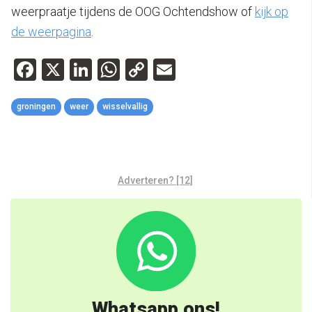
weerpraatje tijdens de OOG Ochtendshow of
kijk op
de weerpagina
.
Facebook
X
LinkedIn
WhatsApp
Copy
Email
Link
groningen
weer
wisselvallig
Adverteren? [12]
Whatsapp ons!