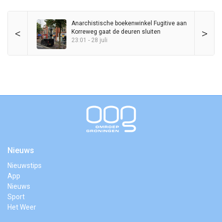
Anarchistische boekenwinkel Fugitive aan
<
>
Korreweg gaat de deuren sluiten
23:01 - 28 juli
Nieuws
Nieuwstips
App
Nieuws
Sport
Het Weer