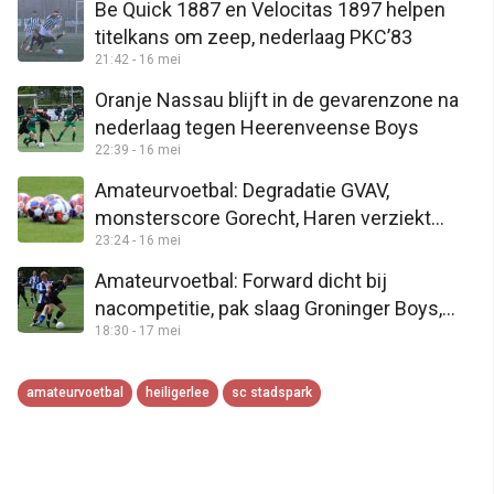
Be Quick 1887 en Velocitas 1897 helpen
titelkans om zeep, nederlaag PKC’83
21:42 - 16 mei
Oranje Nassau blijft in de gevarenzone na
nederlaag tegen Heerenveense Boys
22:39 - 16 mei
Amateurvoetbal: Degradatie GVAV,
monsterscore Gorecht, Haren verziekt
23:24 - 16 mei
feestje Amicitia VMC
Amateurvoetbal: Forward dicht bij
nacompetitie, pak slaag Groninger Boys,
18:30 - 17 mei
geen titel Groen Geel
amateurvoetbal
heiligerlee
sc stadspark