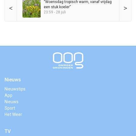
“Woensdag tropisch warm, vanaf vrijdag
<
>
een stuk koeler”
23:59 - 28 juli
Nieuws
Nieuwstips
App
Nieuws
Sport
Het Weer
TV