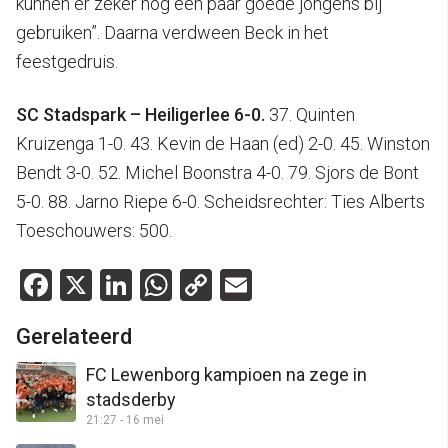
kunnen er zeker nog een paar goede jongens bij
gebruiken”. Daarna verdween Beck in het
feestgedruis.
SC Stadspark – Heiligerlee 6-0.
37. Quinten
Kruizenga 1-0. 43. Kevin de Haan (ed) 2-0. 45. Winston
Bendt 3-0. 52. Michel Boonstra 4-0. 79. Sjors de Bont
5-0. 88. Jarno Riepe 6-0. Scheidsrechter: Ties Alberts
Toeschouwers: 500.
Facebook
X
LinkedIn
WhatsApp
Copy
Email
Link
Gerelateerd
FC Lewenborg kampioen na zege in
stadsderby
21:27 - 16 mei