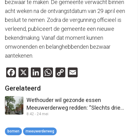
bezwaar te maken. De gemeente verwacht binnen
acht weken na de ontvangstdatum van 29 april een
besluit te nemen. Zodra de vergunning officieel is
verleend, publiceert de gemeente een nieuwe
bekendmaking. Vanaf dat moment kunnen
omwonenden en belanghebbenden bezwaar
aantekenen.
Facebook
X
LinkedIn
WhatsApp
Copy
Email
Link
Gerelateerd
Wethouder wil gezonde essen
Meeuwerderweg redden: “Slechts drie
8:42 - 24 mei
bomen scoren goed”
bomen
meeuwerderweg