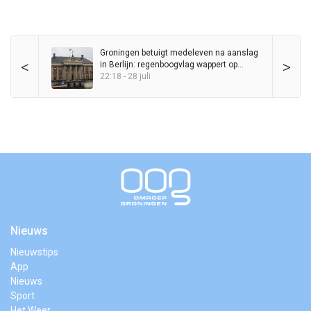
Groningen betuigt medeleven na aanslag
<
>
in Berlijn: regenboogvlag wappert op
Stadhuis
22:18 - 28 juli
Nieuws
Nieuwstips
App
Nieuws
Sport
Het Weer