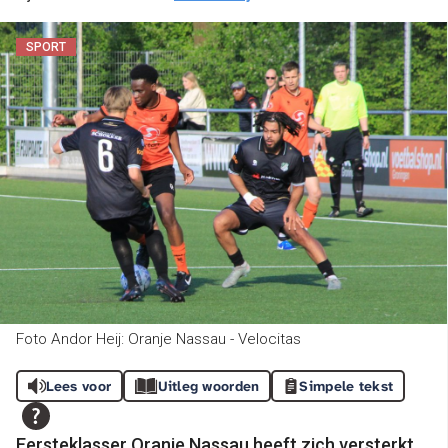
SPORT
Foto Andor Heij: Oranje Nassau - Velocitas
Lees voor
Uitleg woorden
Simpele tekst
Eersteklasser Oranje Nassau heeft zich versterkt